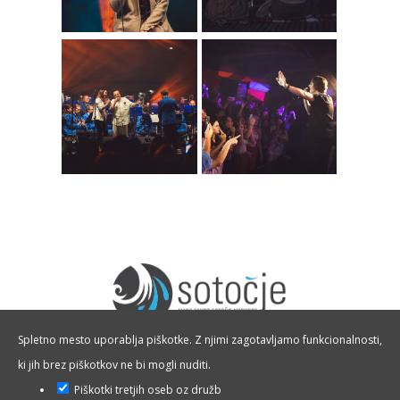
Spletno mesto uporablja piškotke. Z njimi zagotavljamo funkcionalnosti,
ki jih brez piškotkov ne bi mogli nuditi.
T:
01 36 26 226, 01 36 14 346
Piškotki tretjih oseb oz družb
M:
041 378 050