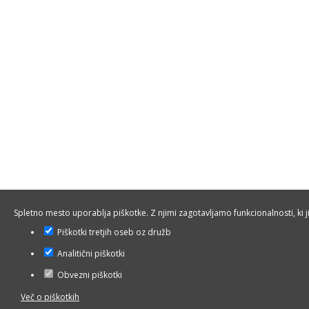
Spletno mesto uporablja piškotke. Z njimi zagotavljamo funkcionalnosti, ki ji
Piškotki tretjih oseb oz družb
Analitični piškotki
Obvezni piškotki
Več o piškotkih