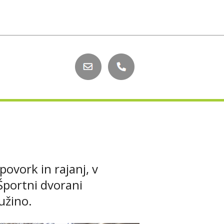
ovork in rajanj, v
Športni dvorani
užino.