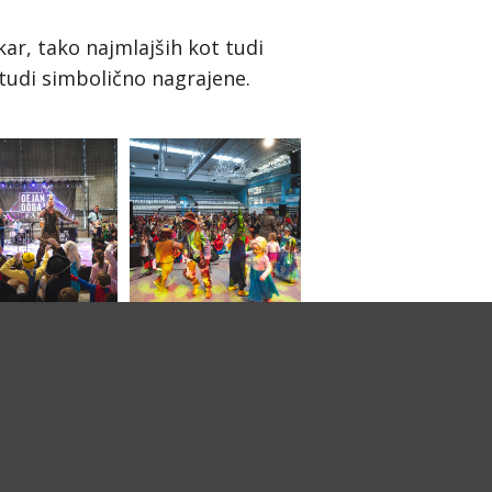
ar, tako najmlajših kot tudi
o tudi simbolično nagrajene.
1 36 14 346
info@zavodsotocje.si
www.zavodsotocje.si