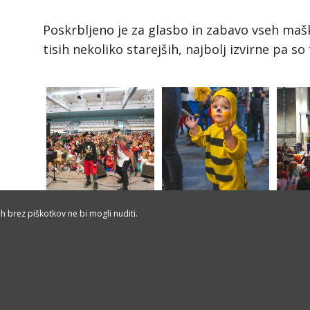
Poskrbljeno je za glasbo in zabavo vseh mašk
tisih nekoliko starejših, najbolj izvirne pa s
h brez piškotkov ne bi mogli nuditi.
T:
01 36 26 226, 0
M:
041 378 050