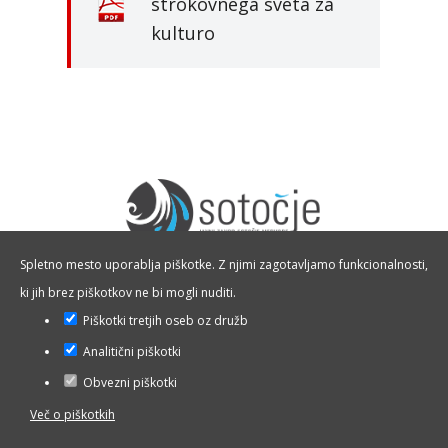
strokovnega sveta za
kulturo
Spletno mesto uporablja piškotke. Z njimi zagotavljamo funkcionalnosti,
ki jih brez piškotkov ne bi mogli nuditi.
T:
01 36 26 226, 01 36 14 346
Piškotki tretjih oseb oz družb
M:
041 378 050
Analitični piškotki
info@zavodsotocje.si
Obvezni piškotki
www.zavodsotocje.si
Več o piškotkih
Vse pravice pridržane Visit Medvode ©